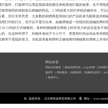
脑打版时，打版师可以用监视器或绘图仪来检查他打版的效果。在不用电
可能用相同的线制造出精确的样品。2.5码或更大的打样机的确存在，可
客看，但它非常昂贵，大多数的刺绣商是用他们的产品机来为顾客提供精确
或用打印机打出，也可以不显示出来。如被绣物是一些线织的或编的网织
长10-21码的方式铺展的。各种织物铺展在绣框上时对张力的反应是各不
上的，在这种作用下，织物本身由于大小尺寸、密度和针的运动会有些稍
且都等于底线的张力。当机器准备刺绣时正确地将织物铺展在绣框上并保
网站标签
绣标定制服务 ｜服装刺绣定制 ｜logo刺绣｜定制围巾
服绣字 ｜绣标案例 ｜电脑刺绣 ｜电脑绣花技术 ｜po
｜案例中心
版权所有：
北京绣饰迷商贸有限公司
网址：
www.xiushi