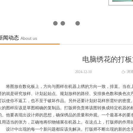
新闻动态
About us
电脑绣花的打板
浏
2024-12-10
ꄘ
将图放在数化板上，方向与图样在机器上绣的方向一致，排直。当在上
要的就是研究放样、计划起始点、规划放样的路径、安排换色数和换色次
可以使你不返工，也不至于破坏作品。另外还要计划好花样所需针的密度
大的图样应该是草图精确的复制品。打版师负责将该图转换成特定机器的
的。他要表现出设计师的思想，确保绣品的质量和外观。一个最基本的要
且用适当的张力，正确地将织物铺展在机器上。在这点上，打版师的作用
设计中出现的每一个新问题都应该先解决。打版师不断出现的新的念头