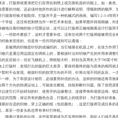
解决，打版师就逐渐把它们应用在刺绣上或完善机器的功能上。如：换色
能需要的功能。还必须对他所作的设计进行解释说明、理顺刺绣的顺序、
些只能靠经验才能取得。打版并不是一种机械式的画画、编写1-2-3-4
一个学徒，还没有把刺绣当作一种艺术来创造。如果草图作得很精确，对
准确地沿着织物的较小范围运动，这可以让打版师正确地顺着设计打版而
长，一些部件磨损了，这时才需要补偿。没有任何两个打版师能够用完全
的经验来安排的。但是有一些共同的规则可以遵循：
若被绣的织物是针织的或编织的，当它铺展在机器上时，在张力作用下
织物只是通过周边固定在绣框上的，要根据针法对织物产生的作用来调整
法的反应较小；但在飞梭机上，绣框较大时，特别当其周长大于700英寸
物上打版时，发现打出的版的巨大差异，要保持最终的版与原来的相同就
中暂时不会发现。根据针织的纹理方向的不同，针将出现不同的反应。一
不一样。为了和原设计相符，必须要用补偿的办法。这样的织物还将导致
在两个方向的协调运动上，可能发生断线、挂线和断针问题。除了按照原
针以使它们不妨碍别的针、使剪开的边缘整洁、连接带饰和扇形边饰、锁
指定的范围，保证所有的颜色合适，打版机上的线穿好，为打版作好准备
铺展好合适的织物，穿上正确的线（包括颜色），这是打版师完成任务的
机，甚至一些多头机也带有单针打样机。
随着计算机的出现，这些装置都成为不实用的附件。因此人们就不再用