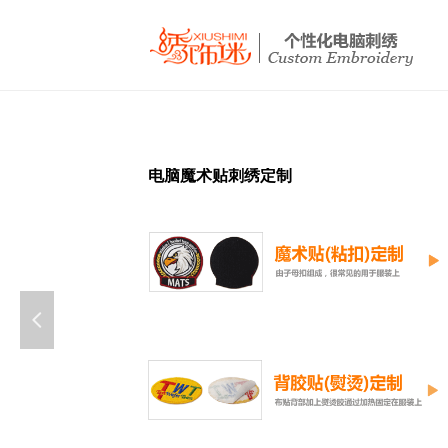
电脑魔术贴刺绣定制
넳