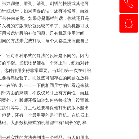
ꂅ
回到顶部
、张力调整、雕孔、清孔、刺绣的快慢或其他可
加针或减针，如果需要的话，还有补偿等。而这
等而不带任何感觉。如果你是那样的话，你就还只是
ꁗ
13810528897
多头机的打版来说就比较简单了。因为机器可以
不用考虑针脚的补偿问题。只有机器使用时间
相同的方法来完成打版，每个人都是按照他自己
QQ客服
，它对各种形式的针法的反应是不同的。因为
它的平衡。当织物是箍在一个环上时，织物对针
时，这种作用变得非常重要。当我们第一次在针织
主要得靠经验了。而这些可能存在的问题在放样
左一右的针和一上一下的相同尺寸的针看起来就
刺针方面的麻烦，不仅仅尺寸上有方向性，而且
图案外，打版师还得知道如何搭接花边、设置跳
定跳针等等。并且他还要确保他打出的版不超出
。但是，还有一个最重要的是打样机。在机器上
基础。大多数机械式的机器都带有1码长的打样
一种实践的方法去制造一个样品。当人们用电