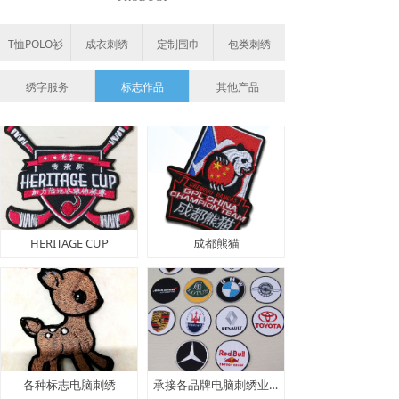
T恤POLO衫
成衣刺绣
定制围巾
包类刺绣
绣字服务
标志作品
其他产品
HERITAGE CUP
成都熊猫
各种标志电脑刺绣
承接各品牌电脑刺绣业务